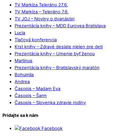
TV Markíza Teleráno 27.6.
TV Markíza – Teleráno 7.6.
TV JOJ – Noviny o dvanástej
Prezentácia knihy – MDD Eurovea Bratislava
Lucia
Tlačová konferencia
Krst knihy – Zdravé desiate nielen pre deti
Prezentácia knihy – Umenie byť ženou
Martinus
Prezentácia knihy – Bratislavský maratón
Bohumila
Andrea
Časopis – Madam Eva
Časopis – Šarm
Časopis – Slovenka zdravie rodiny
Pridajte sa k nám
Facebook