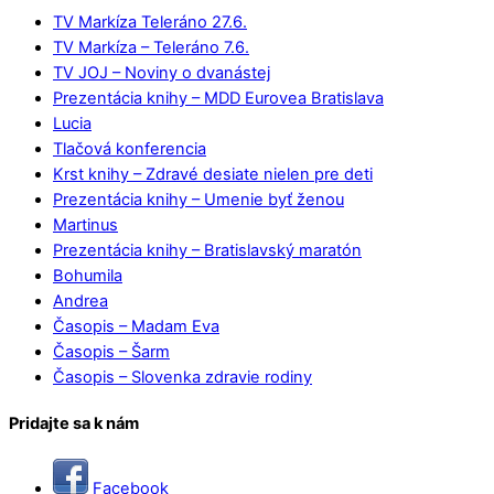
TV Markíza Teleráno 27.6.
TV Markíza – Teleráno 7.6.
TV JOJ – Noviny o dvanástej
Prezentácia knihy – MDD Eurovea Bratislava
Lucia
Tlačová konferencia
Krst knihy – Zdravé desiate nielen pre deti
Prezentácia knihy – Umenie byť ženou
Martinus
Prezentácia knihy – Bratislavský maratón
Bohumila
Andrea
Časopis – Madam Eva
Časopis – Šarm
Časopis – Slovenka zdravie rodiny
Pridajte sa k nám
Facebook